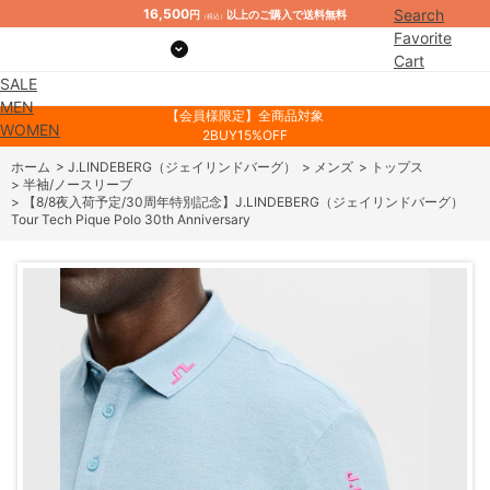
16,500
Search
円
以上のご購入で送料無料
（税込）
Favorite
Cart
SALE
Mypage
MEN
【会員様限定】全商品対象
WOMEN
2BUY15%OFF
ホーム
>
J.LINDEBERG（ジェイリンドバーグ）
>
メンズ
>
トップス
>
半袖/ノースリーブ
>
【8/8夜入荷予定/30周年特別記念】J.LINDEBERG（ジェイリンドバーグ）
Tour Tech Pique Polo 30th Anniversary