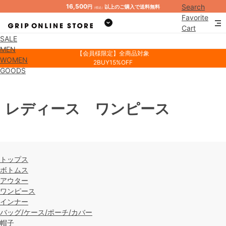
16,500
Search
円
以上のご購入で送料無料
（税込）
Favorite
Cart
SALE
Mypage
MEN
【会員様限定】全商品対象
WOMEN
2BUY15%OFF
GOODS
レディース ワンピース
トップス
ボトムス
アウター
ワンピース
インナー
バッグ/ケース/ポーチ/カバー
帽子