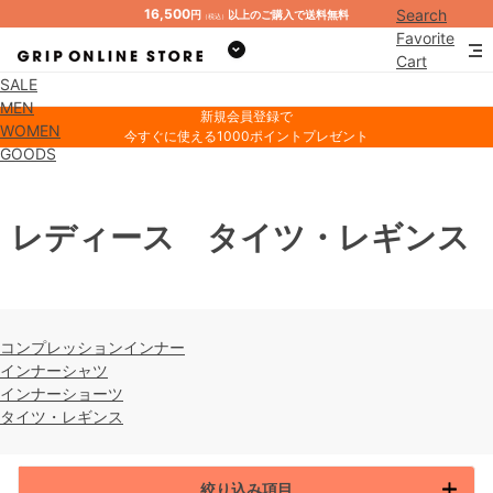
16,500
Search
円
以上のご購入で送料無料
（税込）
Favorite
Cart
SALE
Mypage
MEN
新規会員登録で
WOMEN
今すぐに使える1000ポイントプレゼント
GOODS
レディース タイツ・レギンス
コンプレッションインナー
インナーシャツ
インナーショーツ
タイツ・レギンス
絞り込み項目