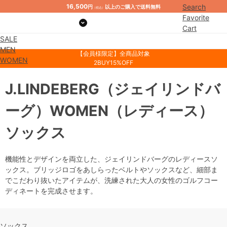
16,500
Search
円
以上のご購入で送料無料
（税込）
Favorite
Cart
SALE
Mypage
MEN
【会員様限定】全商品対象
WOMEN
2BUY15%OFF
J.LINDEBERG
（ジェイリンドバ
ーグ）
WOMEN
（レディース）
ソックス
機能性とデザインを両立した、ジェイリンドバーグのレディースソ
ックス。ブリッジロゴをあしらったベルトやソックスなど、細部ま
でこだわり抜いたアイテムが、洗練された大人の女性のゴルフコー
ディネートを完成させます。
ソックス