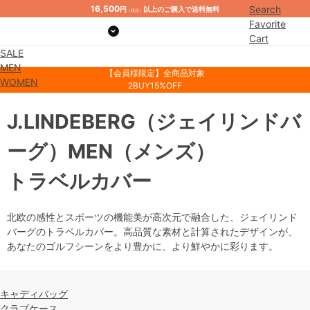
16,500
Search
円
以上のご購入で送料無料
（税込）
Favorite
Cart
SALE
Mypage
MEN
【会員様限定】全商品対象
WOMEN
2BUY15%OFF
J.LINDEBERG
（ジェイリンドバ
ーグ）
MEN
（メンズ）
トラベルカバー
北欧の感性とスポーツの機能美が高次元で融合した、ジェイリンド
バーグのトラベルカバー。高品質な素材と計算されたデザインが、
あなたのゴルフシーンをより豊かに、より鮮やかに彩ります。
キャディバッグ
クラブケース