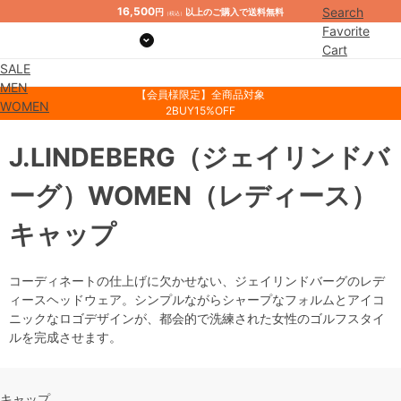
16,500
Search
円
以上のご購入で送料無料
（税込）
Favorite
Cart
SALE
Mypage
MEN
【会員様限定】全商品対象
WOMEN
2BUY15%OFF
J.LINDEBERG
（ジェイリンドバ
ーグ）
WOMEN
（レディース）
キャップ
コーディネートの仕上げに欠かせない、ジェイリンドバーグのレデ
ィースヘッドウェア。シンプルながらシャープなフォルムとアイコ
ニックなロゴデザインが、都会的で洗練された女性のゴルフスタイ
ルを完成させます。
キャップ