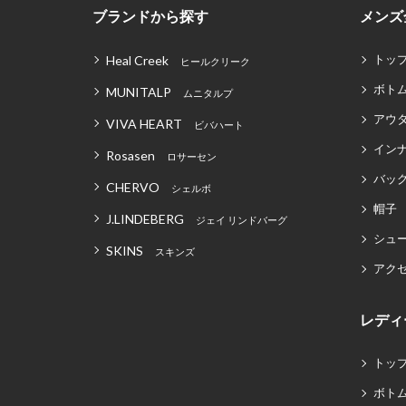
ブランドから探す
メンズ
トッ
Heal Creek
ヒールクリーク
ボト
MUNITALP
ムニタルプ
アウ
VIVA HEART
ビバハート
イン
Rosasen
ロサーセン
バッグ
CHERVO
シェルボ
帽子
J.LINDEBERG
ジェイ リンドバーグ
シュ
SKINS
スキンズ
アク
レディ
トッ
ボト