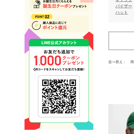
バイザー
ハット
並べ替え：
商