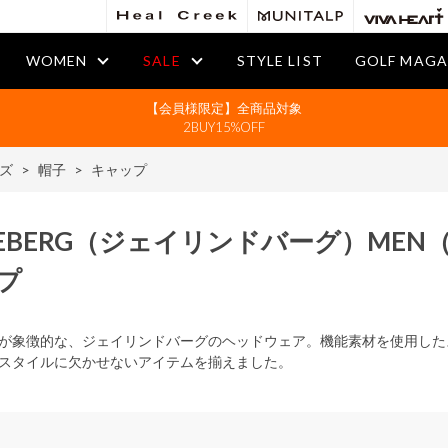
WOMEN
SALE
STYLE LIST
GOLF MAGA
【会員様限定】全商品対象
2BUY15%OFF
ズ
>
帽子
>
キャップ
DEBERG
（ジェイリンドバーグ）
MEN
プ
が象徴的な、ジェイリンドバーグのヘッドウェア。機能素材を使用した
スタイルに欠かせないアイテムを揃えました。