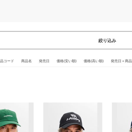
絞り込み
品コード
商品名
発売日
価格(安い順)
価格(高い順)
発売日＋商品