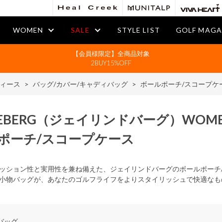
WOMEN
SALE
STYLE LIST
GOLF MAGA
【会員様限定】全商品対象
2BUY15%OFF
ィース
>
バッグ/カバー/キャディバッグ
>
ボールポーチ/スコープケ
DEBERG
（ジェイリンドバーグ）
WOM
ポーチ/スコープケース
ッション性と実用性を兼ね備えた、ジェイリンドバーグのボールポーチ
小物バッグが、あなたのゴルフライフをよりスタイリッシュで快適なも
バッグ