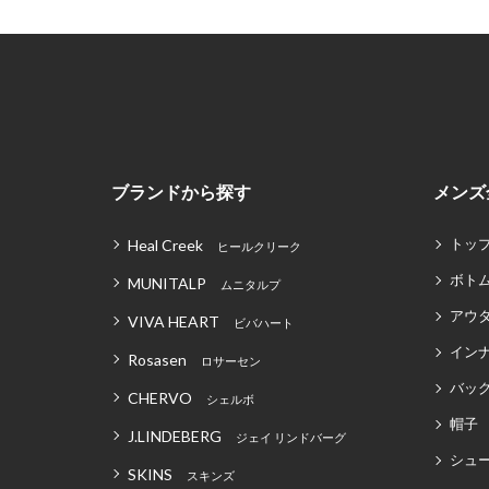
ブランドから探す
メンズ
トッ
Heal Creek
ヒールクリーク
ボト
MUNITALP
ムニタルプ
アウ
VIVA HEART
ビバハート
イン
Rosasen
ロサーセン
バッグ
CHERVO
シェルボ
帽子
J.LINDEBERG
ジェイ リンドバーグ
シュ
SKINS
スキンズ