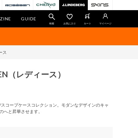
ZINE
GUIDE
検索
お気に入り
カート
マイページ
ース
EN
（レディース）
/スコープケースコレクション。モダンなデザインのキャ
のへと昇華させます。