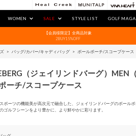
WOMEN
SALE
STYLE LIST
GOLF MAGA
【会員様限定】全商品対象
2BUY15%OFF
ズ
>
バッグ/カバー/キャディバッグ
>
ボールポーチ/スコープケース
DEBERG
（ジェイリンドバーグ）
MEN
ポーチ/スコープケース
スポーツの機能美が高次元で融合した、ジェイリンドバーグのボールポ
のゴルフシーンをより豊かに、より鮮やかに彩ります。
バッグ