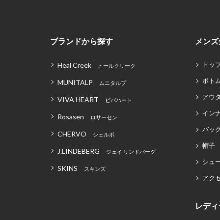
ブランドから探す
メンズ
トッ
Heal Creek
ヒールクリーク
ボト
MUNITALP
ムニタルプ
アウ
VIVA HEART
ビバハート
イン
Rosasen
ロサーセン
バッグ
CHERVO
シェルボ
帽子
J.LINDEBERG
ジェイ リンドバーグ
シュ
SKINS
スキンズ
アク
レディ