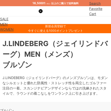
16,500
Search
円
以上のご購入で送料無料
（税込）
Favorite
Cart
SALE
Mypage
MEN
新規会員登録で
WOMEN
今すぐに使える1000ポイントプレゼント
J.LINDEBERG
（ジェイリンドバ
ーグ）
MEN
（メンズ）
ブルゾン
J.LINDEBERG（ジェイリンドバーグ）のメンズブルゾンは、モダン
なシルエットと優れた防風性・ストレッチ性を両立したゴルファー
注目の一着。スカンジナビアンデザインならではの洗練されたスタ
イルで、ラウンドの着こなしをワンランク上に引き上げます。
ブルゾン