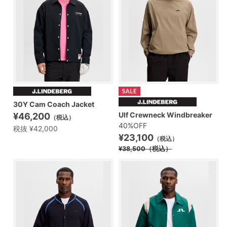
30Y Cam Coach Jacket
Ulf Crewneck Windbreaker
¥46,200
（税込）
40%OFF
税抜 ¥42,000
¥23,100
（税込）
¥38,500
（税込）