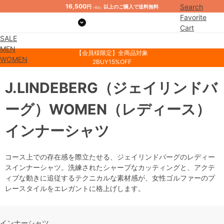
16,500
Search
円
以上のご購入で送料無料
（税込）
Favorite
Cart
SALE
Mypage
MEN
【会員様限定】全商品対象
WOMEN
2BUY15%OFF
J.LINDEBERG
（ジェイリンドバ
ーグ）
WOMEN
（レディース）
インナーシャツ
コース上での存在感を際立たせる、ジェイリンドバーグのレディー
スインナーシャツ。洗練されたシャープなカッティングと、アクテ
ィブな動きに追従するテクニカルな素材感が、女性ゴルファーのプ
レースタイルをエレガントに格上げします。
インナーシャツ