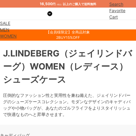
16,500
Search
円
以上のご購入で送料無料
（税込）
Favorite
Cart
SALE
Mypage
MEN
【会員様限定】全商品対象
WOMEN
2BUY15%OFF
J.LINDEBERG
（ジェイリンドバ
ーグ）
WOMEN
（レディース）
シューズケース
圧倒的なファッション性と実用性を兼ね備えた、ジェイリンドバー
グのシューズケースコレクション。モダンなデザインのキャディバ
ッグや小物バッグが、あなたのゴルフライフをよりスタイリッシュ
で快適なものへと昇華させます。
キャディバッグ