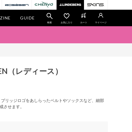
ZINE
GUIDE
検索
お気に入り
カート
マイページ
EN
（レディース）
。ブリッジロゴをあしらったベルトやソックスなど、細部
成させます。