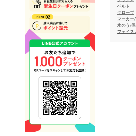
ベルト
グローブ
マーカー
氷のう/
フェイス