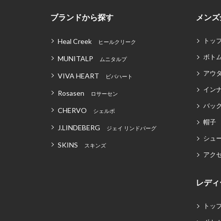
ブランドから探す
メンズ
トッ
Heal Creek
ヒールクリーク
ボト
MUNITALP
ムニタルプ
アウ
VIVA HEART
ビバハート
イン
Rosasen
ロサーセン
バッグ
CHERVO
シェルボ
帽子
J.LINDEBERG
ジェイ リンドバーグ
シュ
SKINS
スキンズ
アク
レディ
トッ