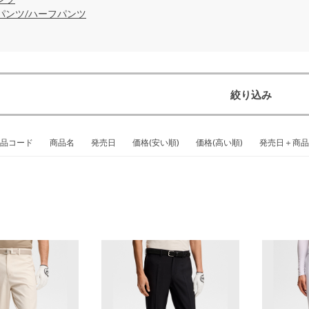
パンツ/ハーフパンツ
絞り込み
品コード
商品名
発売日
価格(安い順)
価格(高い順)
発売日＋商品