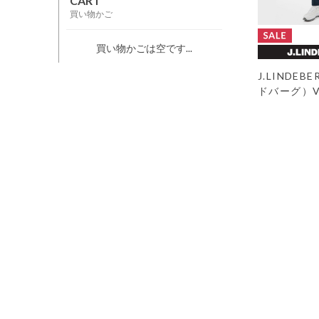
CART
買い物かご
買い物かごは空です...
J.LINDE
ドバーグ）Ven