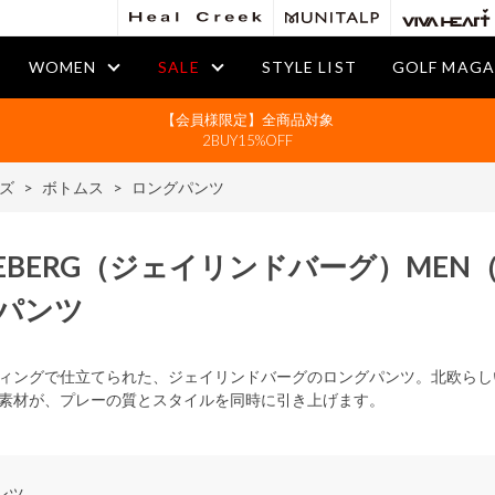
WOMEN
SALE
STYLE LIST
GOLF MAGA
【会員様限定】全商品対象
2BUY15%OFF
ズ
>
ボトムス
>
ロングパンツ
DEBERG
（ジェイリンドバーグ）
MEN
パンツ
ィングで仕立てられた、ジェイリンドバーグのロングパンツ。北欧らし
素材が、プレーの質とスタイルを同時に引き上げます。
ンツ