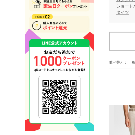
ショート
タイツ
並べ替え：
商