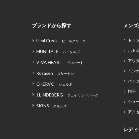
ブランドから探す
メンズ
トッ
Heal Creek
ヒールクリーク
ボト
MUNITALP
ムニタルプ
アウ
VIVA HEART
ビバハート
イン
Rosasen
ロサーセン
バッグ
CHERVO
シェルボ
帽子
J.LINDEBERG
ジェイ リンドバーグ
シュ
SKINS
スキンズ
アク
レディ