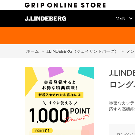
MEN
ホーム
>
J.LINDEBERG（ジェイリンドバーグ）
>
メン
J.LIN
ロング
緻密なカッテ
応する高機能
ロングパ