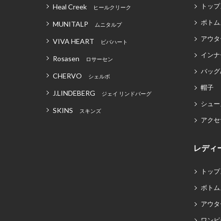
トップ
Heal Creek
ヒールクリーク
ボトム
MUNITALP
ムニタルプ
アウタ
VIVA HEART
ビバハート
インナ
Rosasen
ロサーセン
バッグ
CHERVO
シェルボ
帽子
J.LINDEBERG
ジェイ リンドバーグ
シュー
SKINS
スキンズ
アクセ
レディ
トップ
ボトム
アウタ
ワンピ