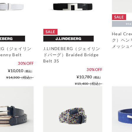
Heal C
ク）ヘン
メッシュ
BERG（ジェイリン
J.LINDEBERG（ジェイリン
ny Belt
ドバーグ）Braided Bridge
Belt 35
30%OFF
30%OFF
¥10,010
（税込）
¥10,780
¥14,300
（税込）
（税込）
¥15,400
（税込）