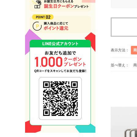
表示方法：
商
並べ替え：
商