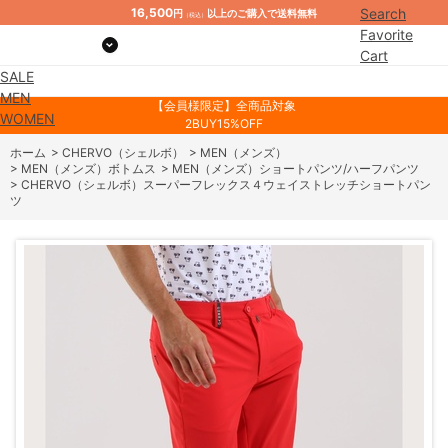
16,500
Search
円
以上のご購入で送料無料
（税込）
Favorite
Cart
SALE
Mypage
MEN
【会員様限定】全商品対象
WOMEN
2BUY15%OFF
ホーム
>
CHERVO（シェルボ）
>
MEN（メンズ）
>
MEN（メンズ）ボトムス
>
MEN（メンズ）ショートパンツ/ハーフパンツ
>
CHERVO（シェルボ）スーパーフレックス４ウェイストレッチショートパン
ツ