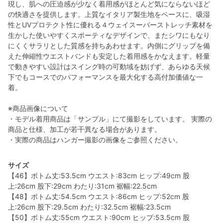
現し、肌への圧迫感が少なく着用感がほとんど気にならないほど
の快適さを提供します。上質なイタリア製生地をベースに、吸湿
性とUVプロテクト性に優れる４ウェイスーパーストレッチ素材を
生かした使いやすくスポーティなデザインで、またシワにもなり
にくくサラリとした質感を持ちあわせます。内側にグリップを備
えた伸縮性ウエストバンドも安定した着用感をかなえます。軽量
で動きやすい設計はスイング時の可動域を妨げず、あらゆる天候
下でもコースでのパフォーマンスを最大化する高付加価値な一
着。
※商品画像について
・モデル着用商品は「サンプル」にて撮影をしています。 実際の
商品と仕様、加工が若干異なる場合があります。
・実際の商品はハンガー撮影の画像をご参照ください。
サイズ
【46】ボトム丈:53.5cm ウエスト:83cm ヒップ:49cm 股
上:26cm 股下:29cm わたり:31cm 裾幅:22.5cm
【48】ボトム丈:54.5cm ウエスト:86cm ヒップ:52cm 股
上:26cm 股下:29.5cm わたり:32.5cm 裾幅:23.5cm
【50】ボトム丈:55cm ウエスト:90cm ヒップ:53.5cm 股