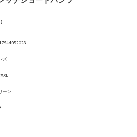
込）
17544052023
ンズ
/XXL
リーン
8