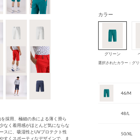
カラー
グリーン
選択されたカラー：グリ
46/M
48/L
生地を採用、極細の糸による薄く滑ら
少なく着用感がほとんど気にならな
ースに、吸湿性とUVプロテクト性
50/XL
やすくスポーティなデザインで、ま