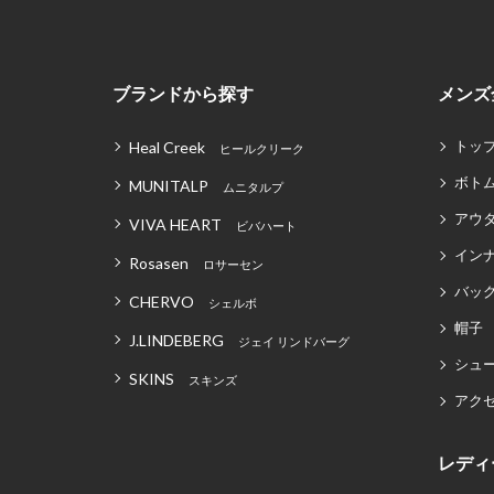
ブランドから探す
メンズ
トッ
Heal Creek
ヒールクリーク
ボト
MUNITALP
ムニタルプ
アウ
VIVA HEART
ビバハート
イン
Rosasen
ロサーセン
バッグ
CHERVO
シェルボ
帽子
J.LINDEBERG
ジェイ リンドバーグ
シュ
SKINS
スキンズ
アク
レディ