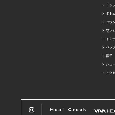
トッ
ボト
アウ
ワン
イン
バッグ
帽子
シュ
アク