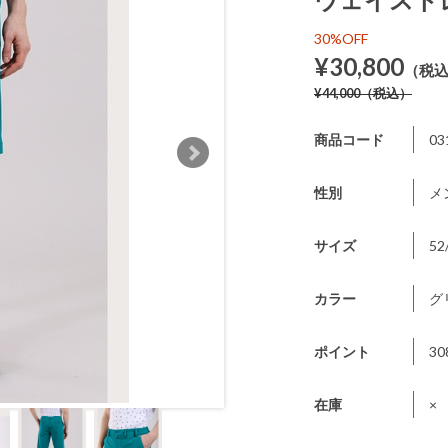
30%OFF
¥30,800
（税
¥44,000
（税込）
商品コード
03
性別
メ
サイズ
52
カラー
グ
ポイント
30
在庫
×