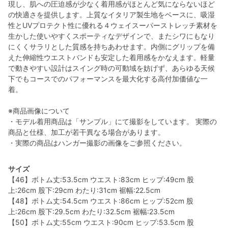
現し、肌への圧迫感が少なく着用感がほとんど気にならないほど
の快適さを提供します。上質なイタリア製生地をベースに、吸湿
性とUVプロテクト性に優れる４ウェイスーパーストレッチ素材を
生かした使いやすくスポーティなデザインで、またシワにもなり
にくくサラリとした質感を持ちあわせます。内側にグリップを備
えた伸縮性ウエストバンドも安定した着用感をかなえます。軽量
で動きやすい設計はスイング時の可動域を妨げず、あらゆる天候
下でもコースでのパフォーマンスを最大化する高付加価値な一
着。
※商品画像について
・モデル着用商品は「サンプル」にて撮影をしています。 実際の
商品と仕様、加工が若干異なる場合があります。
・実際の商品はハンガー撮影の画像をご参照ください。
サイズ
【46】ボトム丈:53.5cm ウエスト:83cm ヒップ:49cm 股
上:26cm 股下:29cm わたり:31cm 裾幅:22.5cm
【48】ボトム丈:54.5cm ウエスト:86cm ヒップ:52cm 股
上:26cm 股下:29.5cm わたり:32.5cm 裾幅:23.5cm
【50】ボトム丈:55cm ウエスト:90cm ヒップ:53.5cm 股