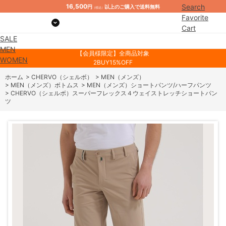
16,500
Search
円
以上のご購入で送料無料
（税込）
Favorite
Cart
SALE
Mypage
MEN
【会員様限定】全商品対象
WOMEN
2BUY15%OFF
ホーム
>
CHERVO（シェルボ）
>
MEN（メンズ）
>
MEN（メンズ）ボトムス
>
MEN（メンズ）ショートパンツ/ハーフパンツ
>
CHERVO（シェルボ）スーパーフレックス４ウェイストレッチショートパン
ツ