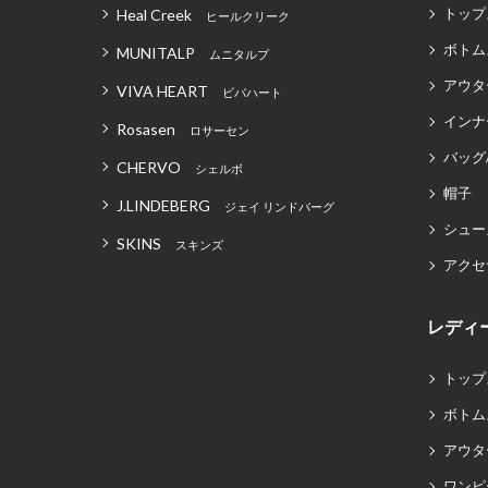
トップ
Heal Creek
ヒールクリーク
ボトム
MUNITALP
ムニタルプ
アウタ
VIVA HEART
ビバハート
インナ
Rosasen
ロサーセン
バッグ
CHERVO
シェルボ
帽子
J.LINDEBERG
ジェイ リンドバーグ
シュー
SKINS
スキンズ
アクセ
レディ
トップ
ボトム
アウタ
ワンピ