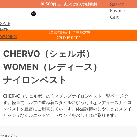
16,500
Search
円
以上のご購入で送料無料
（税込）
Favorite
Cart
SALE
Mypage
MEN
【会員様限定】全商品対象
WOMEN
2BUY15%OFF
CHERVO
（シェルボ）
WOMEN
（レディース）
ナイロンベスト
CHERVO（シェルボ）のウィメンズナイロンベスト一覧ページで
す。軽量でゴルフの重ね着スタイルにぴったりなレディースナイロ
ンベストを豊富にご用意しています。体温調節のしやすさとスタイ
リッシュなシルエットで、ラウンドをおしゃれに彩ります。
ブルゾン