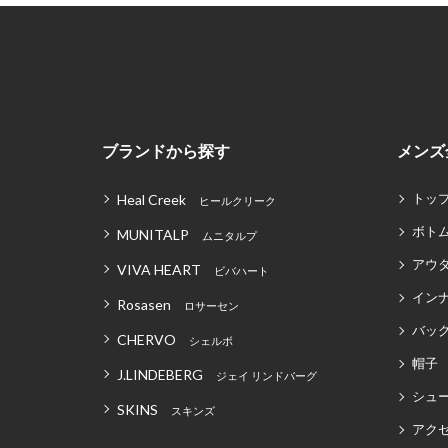
ブランドから探す
メンズ
トッ
Heal Creek
ヒールクリーク
ボト
MUNITALP
ムニタルプ
アウ
VIVA HEART
ビバハート
イン
Rosasen
ロサーセン
バッグ
CHERVO
シェルボ
帽子
J.LINDEBERG
ジェイ リンドバーグ
シュ
SKINS
スキンズ
アク