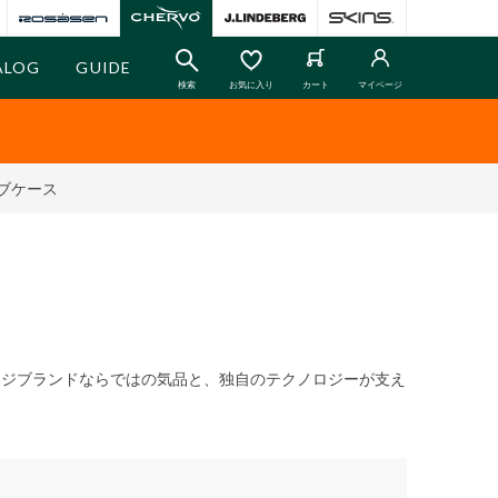
ALOG
GUIDE
検索
お気に入り
カート
マイページ
ブケース
ージブランドならではの気品と、独自のテクノロジーが支え