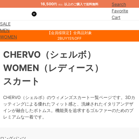
16,500
Search
円
以上のご購入で送料無料
（税込）
Favorite
Cart
SALE
Mypage
MEN
【会員様限定】全商品対象
WOMEN
2BUY15%OFF
CHERVO
（シェルボ）
WOMEN
（レディース）
スカート
CHERVO（シェルボ）のウィメンズスカート一覧ページです。3Dカ
ッティングによる優れたフィット感と、洗練されたイタリアンデザ
インが融合したボトムス。機能美を追求するゴルファーのためのプ
レミアムな一着です。
ロングパンツ