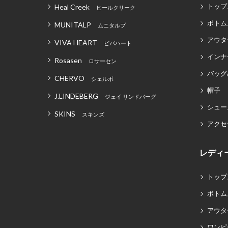
トップ
Heal Creek
ヒールクリーク
ボトム
MUNITALP
ムニタルプ
アウタ
VIVA HEART
ビバハート
インナ
Rosasen
ロサーセン
バッグ
CHERVO
シェルボ
帽子
J.LINDEBERG
ジェイ リンドバーグ
シュー
SKINS
スキンズ
アクセ
レディ
トップ
ボトム
アウタ
ワンピ