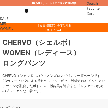
16,500
Search
円
以上のご購入で送料無料
（税込）
Favorite
Cart
SALE
Mypage
MEN
【会員様限定】全商品対象
WOMEN
2BUY15%OFF
CHERVO
（シェルボ）
WOMEN
（レディース）
ロングパンツ
CHERVO（シェルボ）のウィメンズロングパンツ一覧ページです。
3Dカッティングによる優れたフィット感と、洗練されたイタリアン
デザインが融合したボトムス。機能美を追求するゴルファーのため
のプレミアムな一着です。
ロングパンツ