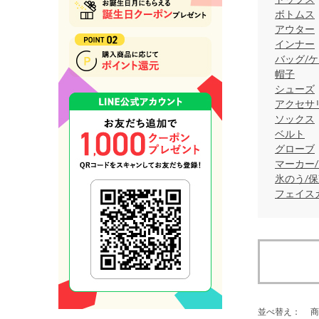
ボトムス
アウター
インナー
バッグ/ケ
帽子
シューズ
アクセサ
ソックス
ベルト
グローブ
マーカー
氷のう/
フェイス
並べ替え：
商