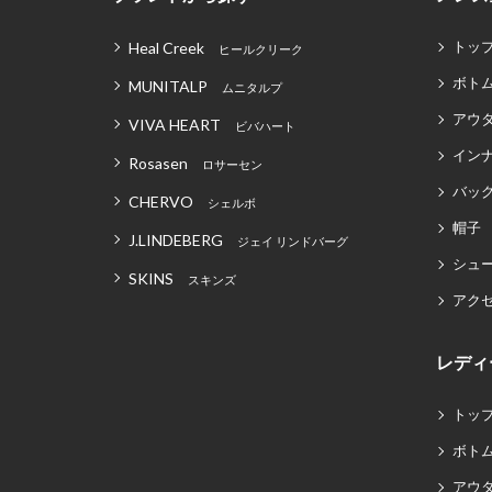
トッ
Heal Creek
ヒールクリーク
ボト
MUNITALP
ムニタルプ
アウ
VIVA HEART
ビバハート
イン
Rosasen
ロサーセン
バッグ
CHERVO
シェルボ
帽子
J.LINDEBERG
ジェイ リンドバーグ
シュ
SKINS
スキンズ
アク
レディ
トッ
ボト
アウ