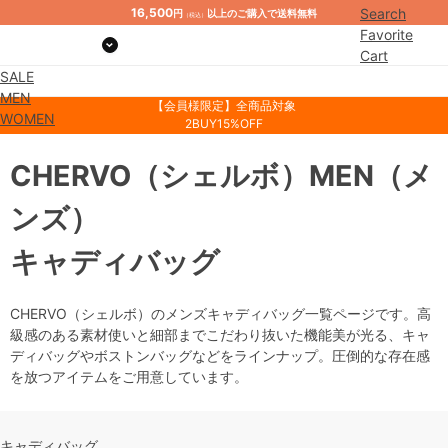
16,500
Search
円
以上のご購入で送料無料
（税込）
Favorite
Cart
SALE
Mypage
MEN
【会員様限定】全商品対象
WOMEN
2BUY15%OFF
CHERVO
（シェルボ）
MEN
（メ
ンズ）
キャディバッグ
CHERVO（シェルボ）のメンズキャディバッグ一覧ページです。高
級感のある素材使いと細部までこだわり抜いた機能美が光る、キャ
ディバッグやボストンバッグなどをラインナップ。圧倒的な存在感
を放つアイテムをご用意しています。
キャディバッグ