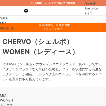
16,500
Search
円
以上のご購入で送料無料
（税込）
Favorite
Cart
SALE
Mypage
MEN
【会員様限定】全商品対象
WOMEN
2BUY15%OFF
CHERVO
（シェルボ）
WOMEN
（レディース）
CHERVO（シェルボ）のウィメンズゴルフウェア一覧ページです。
イタリアンブランドならではの品格と、プレーを快適にする高度な
テクノロジーが融合。ワンランク上のゴルフシーンを演出するアイ
テムを豊富に取り揃えています。
MEN
WOMEN
トップス