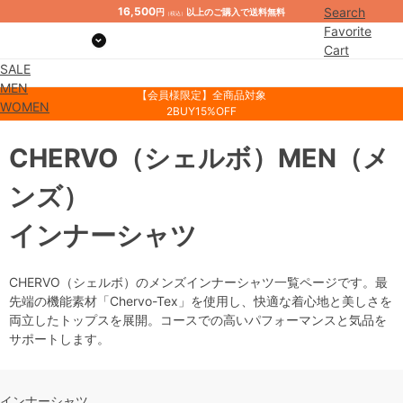
16,500
Search
円
以上のご購入で送料無料
（税込）
Favorite
Cart
SALE
Mypage
MEN
【会員様限定】全商品対象
WOMEN
2BUY15%OFF
CHERVO
（シェルボ）
MEN
（メ
ンズ）
インナーシャツ
CHERVO（シェルボ）のメンズインナーシャツ一覧ページです。最
先端の機能素材「Chervo-Tex」を使用し、快適な着心地と美しさを
両立したトップスを展開。コースでの高いパフォーマンスと気品を
サポートします。
インナーシャツ