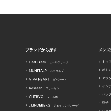
ブランドから探す
メンズ
トッ
Heal Creek
ヒールクリーク
ボト
MUNITALP
ムニタルプ
アウ
VIVA HEART
ビバハート
イン
Rosasen
ロサーセン
バッグ
CHERVO
シェルボ
帽子
J.LINDEBERG
ジェイ リンドバーグ
シュ