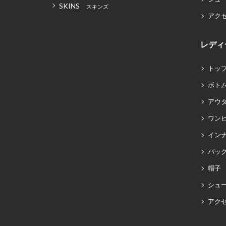
SKINS
スキンズ
アク
レディ
トッ
ボト
アウ
ワン
イン
バッグ
帽子
シュ
アク