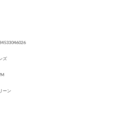
）
34533046026
ンズ
/M
リーン