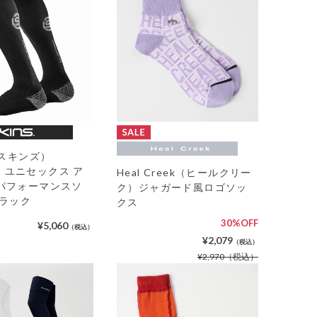
（スキンズ）
-3 ユニセックス ア
Heal Creek（ヒールクリー
パフォーマンスソ
ク）ジャガード風ロゴソッ
ブラック
クス
30%OFF
¥5,060
（税込）
¥2,079
（税込）
¥2,970
（税込）