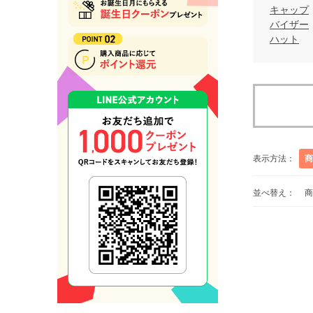
キャップ
バイザー
ハット
表示方法：
商
並べ替え：
商