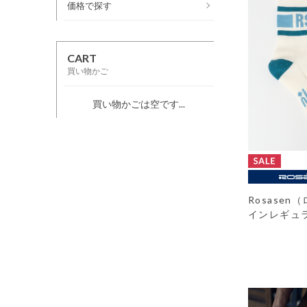
価格で探す
CART
買い物かご
買い物かごは空です...
Rosase
インレギュ