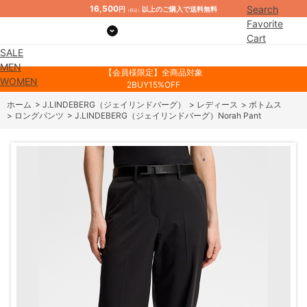
16,500
Search
円
以上のご購入で送料無料
（税込）
Favorite
Cart
SALE
Mypage
MEN
【会員様限定】全商品対象
WOMEN
2BUY15%OFF
ホーム
>
J.LINDEBERG（ジェイリンドバーグ）
>
レディース
>
ボトムス
>
ロングパンツ
>
J.LINDEBERG（ジェイリンドバーグ）Norah Pant