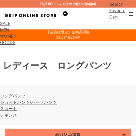
16,500
Search
円
以上のご購入で送料無料
（税込）
Favorite
Cart
SALE
Mypage
MEN
【会員様限定】全商品対象
WOMEN
2BUY15%OFF
GOODS
レディース ロングパンツ
ロングパンツ
ショートパンツ/ハーフパンツ
スカート
レギンス
絞り込み項目