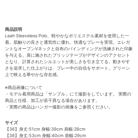
商品説明
Leah Sleeveless Polo、軽やかなポリエステル素材を使用した一
着。肌触りの良さと通気性に優れ、快適なプレーを実現。エレガ
ントなオープンVネックと自布のバインディングが洗練された印象
を与える。肩に施されたブリッジテープがデザインのアクセント
となり、計算されたシルエットが美しさを引き立てる。動きやす
さを追求した仕上がりは、プレー中の自信をサポート。グリーン
上で映える華やかな存在感。
※商品画像について
・モデル着用商品は「サンプル」にて撮影をしています。 実際の
商品と仕様、加工が若干異なる場合があります。
・実際の商品はハンガー撮影の画像をご参照ください。
サイズ
【36】身丈:51cm 身幅:39cm 肩幅:28cm
【38】身丈:53cm 身幅:40cm 肩幅:29cm