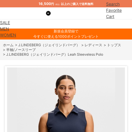
16,500
Search
円
以上のご購入で送料無料
（税込）
Favorite
Cart
SALE
Mypage
MEN
新規会員登録で
WOMEN
今すぐに使える1000ポイントプレゼント
ホーム
>
J.LINDEBERG（ジェイリンドバーグ）
>
レディース
>
トップス
>
半袖/ノースリーブ
>
J.LINDEBERG（ジェイリンドバーグ）Leah Sleeveless Polo