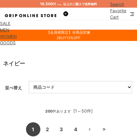
16,500
Search
円
以上のご購入で送料無料
（税込）
Favorite
Cart
SALE
Mypage
MEN
【会員様限定】全商品対象
WOMEN
2BUY15%OFF
GOODS
ネイビー
並べ替え
[1～50件]
200
件あります
1
2
3
4