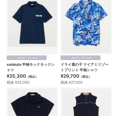
salakala 半袖モックネックシ
ドライ鹿の子 マイアミリゾー
ャツ
トプリント 半袖シャツ
¥25,300
¥29,700
（税込）
（税込）
税抜 ¥23,000
税抜 ¥27,000