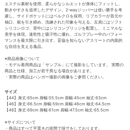
エステル素材を使用。柔らかなシルエットが身体にフィットし、
動きやすさを追求したデザイン。2-wayジッパーは使い勝手を考
慮し、サイドポケットにはベルクロを採用。リブカラーが首元や
袖口、裾を引き締め、洗練された印象を与える。左肩にはソフト
シリコンロゴ、背中にはシリコンブリッジを配置し、ミニマルな
美学を体現。速乾性と吸汗性に優れ、ゴルフプレー中のパフォー
マンスを最大限に引き出す。妥協を知らないアスリートの内面的
な自信を支える逸品。
※商品画像について
・モデル着用商品は「サンプル」にて撮影をしています。 実際の
商品と仕様、加工が若干異なる場合があります。
・実際の商品はハンガー撮影の画像をご参照ください。
サイズ
【44】身丈:65cm 身幅:55.5cm 肩幅:45cm 袖丈:63cm
【46】身丈:66.5cm 身幅:59cm 肩幅:46cm 袖丈:64.5cm
【48】身丈:69cm 身幅:61cm 肩幅:47.5cm 袖丈:65.5cm
※サイズについて
・商品はすべて平置きの状態で採寸をしております。