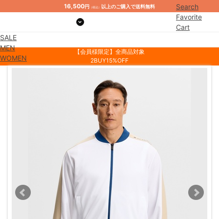
16,500
Search
円
以上のご購入で送料無料
（税込）
Favorite
Cart
SALE
Mypage
MEN
【会員様限定】全商品対象
WOMEN
2BUY15%OFF