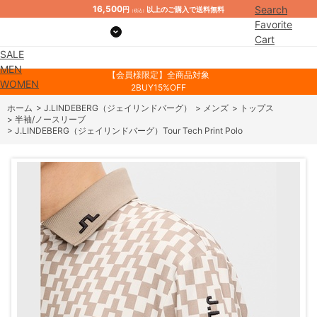
16,500
Search
円
以上のご購入で送料無料
（税込）
Favorite
Cart
SALE
Mypage
MEN
【会員様限定】全商品対象
WOMEN
2BUY15%OFF
ホーム
>
J.LINDEBERG（ジェイリンドバーグ）
>
メンズ
>
トップス
>
半袖/ノースリーブ
>
J.LINDEBERG（ジェイリンドバーグ）Tour Tech Print Polo