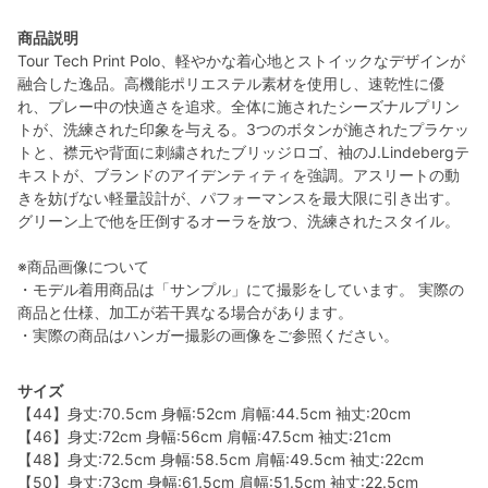
商品説明
Tour Tech Print Polo、軽やかな着心地とストイックなデザインが
融合した逸品。高機能ポリエステル素材を使用し、速乾性に優
れ、プレー中の快適さを追求。全体に施されたシーズナルプリン
トが、洗練された印象を与える。3つのボタンが施されたプラケッ
トと、襟元や背面に刺繍されたブリッジロゴ、袖のJ.Lindebergテ
キストが、ブランドのアイデンティティを強調。アスリートの動
きを妨げない軽量設計が、パフォーマンスを最大限に引き出す。
グリーン上で他を圧倒するオーラを放つ、洗練されたスタイル。
※商品画像について
・モデル着用商品は「サンプル」にて撮影をしています。 実際の
商品と仕様、加工が若干異なる場合があります。
・実際の商品はハンガー撮影の画像をご参照ください。
サイズ
【44】身丈:70.5cm 身幅:52cm 肩幅:44.5cm 袖丈:20cm
【46】身丈:72cm 身幅:56cm 肩幅:47.5cm 袖丈:21cm
【48】身丈:72.5cm 身幅:58.5cm 肩幅:49.5cm 袖丈:22cm
【50】身丈:73cm 身幅:61.5cm 肩幅:51.5cm 袖丈:22.5cm