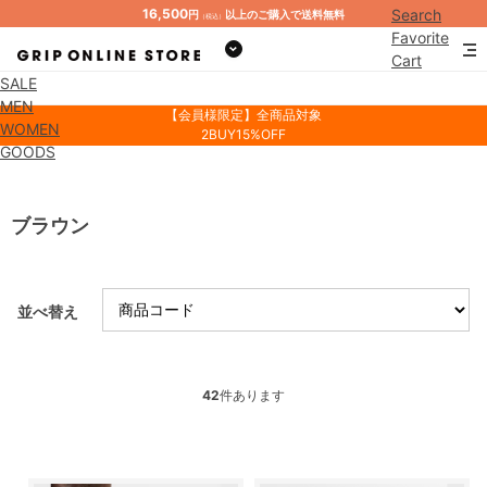
16,500
Search
円
以上のご購入で送料無料
（税込）
Favorite
Cart
SALE
Mypage
MEN
【会員様限定】全商品対象
WOMEN
2BUY15%OFF
GOODS
ブラウン
並べ替え
42
件あります