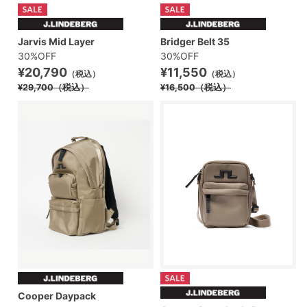
Jarvis Mid Layer
Bridger Belt 35
30%OFF
30%OFF
¥20,790
¥11,550
（税込）
（税込）
¥29,700
（税込）
¥16,500
（税込）
Cooper Daypack