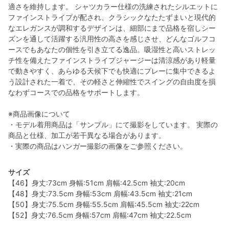
適さを維持します。 シャツカラー仕様の洗練されたシルエットに
ファインストライプが配され、クラシックなたたずまいと現代的
なエレガンスが調和するデザインは、細部にまで品格を宿しシー
ズンを通して活躍する汎用性の高さを感じさせ、どんなゴルフコ
ースでもあなたの個性を引き立てる逸品。吸湿性と高いストレッ
チ性を備えたファインストライプジャージーは清涼感があり軽量
で動きやすく、あらゆる天候下でも快適にプレーに集中できるよ
う設計された一着で、その軽さと伸縮性でスイングの自由度を損
なわずコースでの品格をサポートします。
※商品画像について
・モデル着用商品は「サンプル」にて撮影をしています。 実際の
商品と仕様、加工が若干異なる場合があります。
・実際の商品はハンガー撮影の画像をご参照ください。
サイズ
【46】身丈:73cm 身幅:51cm 肩幅:42.5cm 袖丈:20cm
【48】身丈:73.5cm 身幅:53cm 肩幅:43.5cm 袖丈:21cm
【50】身丈:75.5cm 身幅:55.5cm 肩幅:45.5cm 袖丈:22cm
【52】身丈:76.5cm 身幅:57cm 肩幅:47cm 袖丈:22.5cm