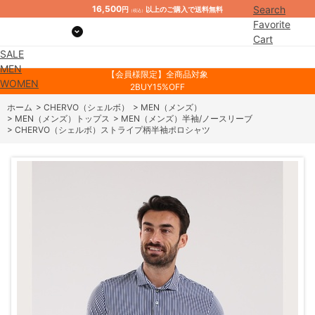
16,500
Search
円
以上のご購入で送料無料
（税込）
Favorite
Cart
SALE
Mypage
MEN
【会員様限定】全商品対象
WOMEN
2BUY15%OFF
ホーム
>
CHERVO（シェルボ）
>
MEN（メンズ）
>
MEN（メンズ）トップス
>
MEN（メンズ）半袖/ノースリーブ
>
CHERVO（シェルボ）ストライプ柄半袖ポロシャツ