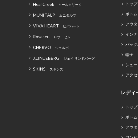
トップ
Heal Creek
ヒールクリーク
ボトム
MUNITALP
ムニタルプ
アウタ
VIVA HEART
ビバハート
インナ
Rosasen
ロサーセン
バッグ
CHERVO
シェルボ
帽子
J.LINDEBERG
ジェイ リンドバーグ
シュー
SKINS
スキンズ
アクセ
レディ
トップ
ボトム
アウタ
ワンピ