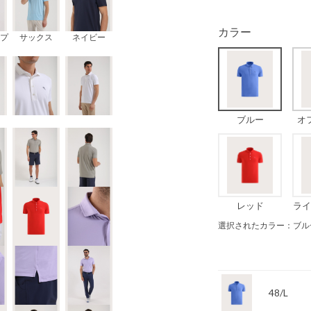
カラー
プ
サックス
ネイビー
ブルー
オ
レッド
ライ
選択されたカラー：ブル
48/L