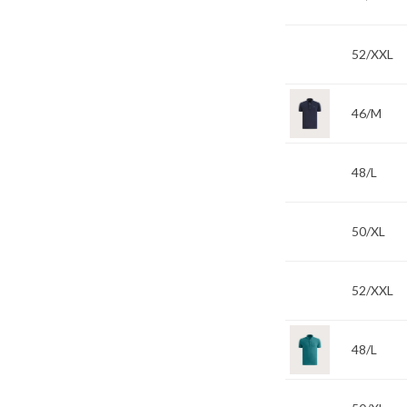
52/XXL
46/M
48/L
50/XL
52/XXL
48/L