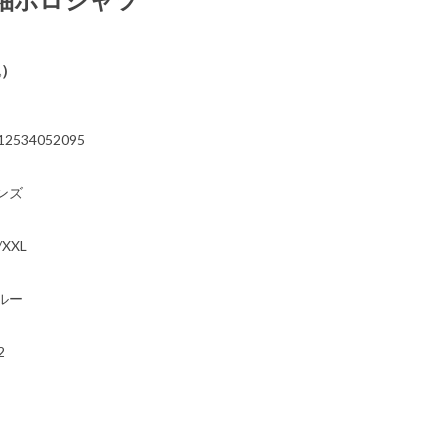
込）
12534052095
ンズ
/XXL
ルー
2