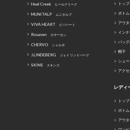
トップ
Heal Creek
ヒールクリーク
ボトム
MUNITALP
ムニタルプ
アウタ
VIVA HEART
ビバハート
インナ
Rosasen
ロサーセン
バッグ
CHERVO
シェルボ
帽子
J.LINDEBERG
ジェイ リンドバーグ
シュー
SKINS
スキンズ
アクセ
レディ
トップ
ボトム
アウタ
ワンピ