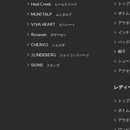
トップ
Heal Creek
ヒールクリーク
ボトム
MUNITALP
ムニタルプ
アウタ
VIVA HEART
ビバハート
インナ
Rosasen
ロサーセン
バッグ
CHERVO
シェルボ
帽子
J.LINDEBERG
ジェイ リンドバーグ
シュー
SKINS
スキンズ
アクセ
レディ
トップ
ボトム
アウタ
ワンピ