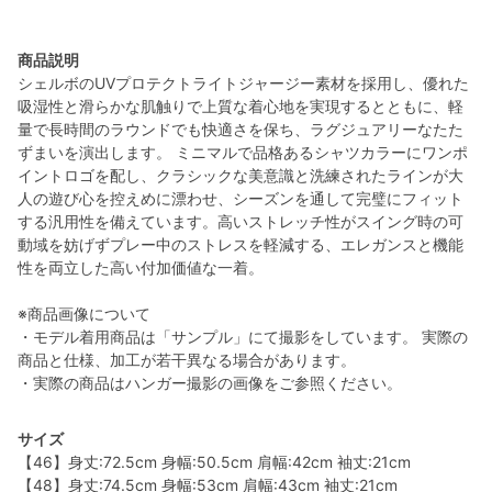
商品説明
シェルボのUVプロテクトライトジャージー素材を採用し、優れた
吸湿性と滑らかな肌触りで上質な着心地を実現するとともに、軽
量で長時間のラウンドでも快適さを保ち、ラグジュアリーなたた
ずまいを演出します。 ミニマルで品格あるシャツカラーにワンポ
イントロゴを配し、クラシックな美意識と洗練されたラインが大
人の遊び心を控えめに漂わせ、シーズンを通して完璧にフィット
する汎用性を備えています。高いストレッチ性がスイング時の可
動域を妨げずプレー中のストレスを軽減する、エレガンスと機能
性を両立した高い付加価値な一着。
※商品画像について
・モデル着用商品は「サンプル」にて撮影をしています。 実際の
商品と仕様、加工が若干異なる場合があります。
・実際の商品はハンガー撮影の画像をご参照ください。
サイズ
【46】身丈:72.5cm 身幅:50.5cm 肩幅:42cm 袖丈:21cm
【48】身丈:74.5cm 身幅:53cm 肩幅:43cm 袖丈:21cm