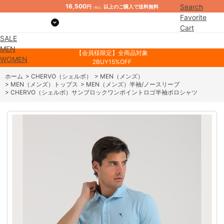
16,500
Search
円
以上のご購入で送料無料
（税込）
Favorite
Cart
SALE
Mypage
MEN
【会員様限定】全商品対象
WOMEN
2BUY15%OFF
ホーム
>
CHERVO（シェルボ）
>
MEN（メンズ）
>
MEN（メンズ）トップス
>
MEN（メンズ）半袖/ノースリーブ
>
CHERVO（シェルボ）サンブロックワンポイントロゴ半袖ポロシャツ