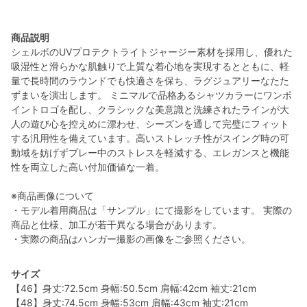
商品説明
シェルボのUVプロテクトライトジャージー素材を採用し、優れた
吸湿性と滑らかな肌触りで上質な着心地を実現するとともに、軽
量で長時間のラウンドでも快適さを保ち、ラグジュアリーなたた
ずまいを演出します。 ミニマルで品格あるシャツカラーにワンポ
イントロゴを配し、クラシックな美意識と洗練されたラインが大
人の遊び心を控えめに漂わせ、シーズンを通して完璧にフィット
する汎用性を備えています。高いストレッチ性がスイング時の可
動域を妨げずプレー中のストレスを軽減する、エレガンスと機能
性を両立した高い付加価値な一着。
※商品画像について
・モデル着用商品は「サンプル」にて撮影をしています。 実際の
商品と仕様、加工が若干異なる場合があります。
・実際の商品はハンガー撮影の画像をご参照ください。
サイズ
【46】身丈:72.5cm 身幅:50.5cm 肩幅:42cm 袖丈:21cm
【48】身丈:74.5cm 身幅:53cm 肩幅:43cm 袖丈:21cm