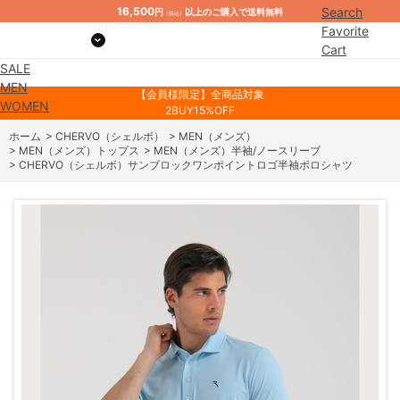
16,500
Search
円
以上のご購入で送料無料
（税込）
Favorite
Cart
SALE
Mypage
MEN
【会員様限定】全商品対象
WOMEN
2BUY15%OFF
ホーム
>
CHERVO（シェルボ）
>
MEN（メンズ）
>
MEN（メンズ）トップス
>
MEN（メンズ）半袖/ノースリーブ
>
CHERVO（シェルボ）サンブロックワンポイントロゴ半袖ポロシャツ