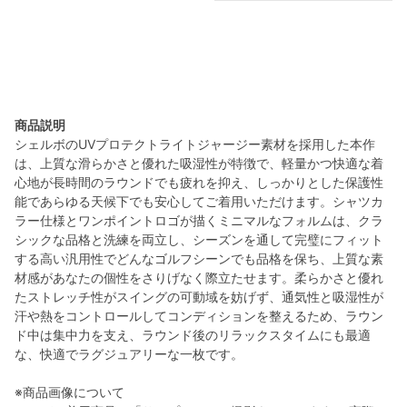
商品説明
シェルボのUVプロテクトライトジャージー素材を採用した本作
は、上質な滑らかさと優れた吸湿性が特徴で、軽量かつ快適な着
心地が長時間のラウンドでも疲れを抑え、しっかりとした保護性
能であらゆる天候下でも安心してご着用いただけます。シャツカ
ラー仕様とワンポイントロゴが描くミニマルなフォルムは、クラ
シックな品格と洗練を両立し、シーズンを通して完璧にフィット
する高い汎用性でどんなゴルフシーンでも品格を保ち、上質な素
材感があなたの個性をさりげなく際立たせます。柔らかさと優れ
たストレッチ性がスイングの可動域を妨げず、通気性と吸湿性が
汗や熱をコントロールしてコンディションを整えるため、ラウン
ド中は集中力を支え、ラウンド後のリラックスタイムにも最適
な、快適でラグジュアリーな一枚です。
※商品画像について