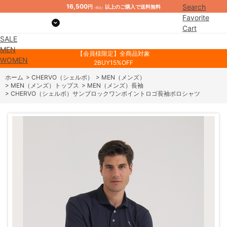
16,500
Search
円
以上のご購入で送料無料
（税込）
Favorite
Cart
SALE
Mypage
MEN
【会員様限定】全商品対象
WOMEN
2BUY15%OFF
ホーム
>
CHERVO（シェルボ）
>
MEN（メンズ）
>
MEN（メンズ）トップス
>
MEN（メンズ）長袖
>
CHERVO（シェルボ）サンブロックワンポイントロゴ長袖ポロシャツ