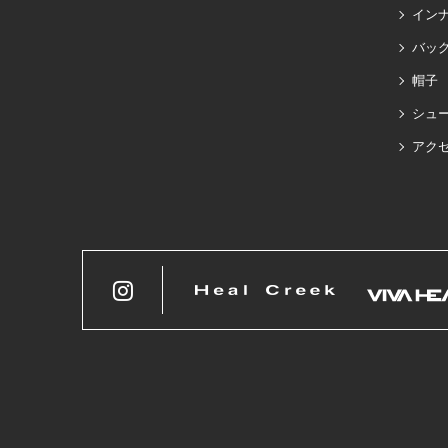
イン
バッグ
帽子
シュ
アク