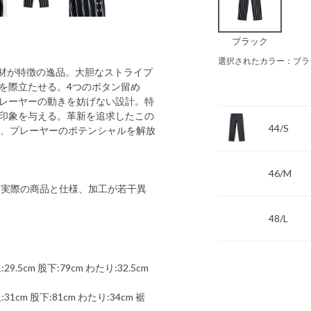
ブラック
選択されたカラー：ブラ
性に優れた素材が特徴の逸品。大胆なストライプ
を際立たせる。4つのボタン留め
レーヤーの動きを妨げない設計。特
印象を与える。革新を追求したこの
44/S
え、プレーヤーのポテンシャルを解放
46/M
 実際の商品と仕様、加工が若干異
48/L
9.5cm 股下:79cm わたり:32.5cm
31cm 股下:81cm わたり:34cm 裾