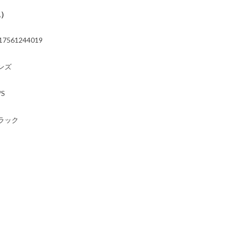
込）
17561244019
ンズ
/S
ラック