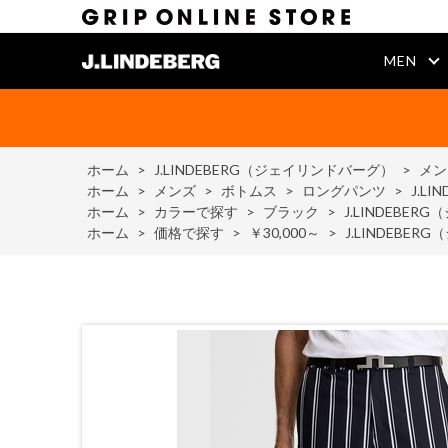
MEN
ホーム
>
J.LINDEBERG（ジェイリンドバーグ）
>
メン
ホーム
>
メンズ
>
ボトムス
>
ロングパンツ
>
J.LI
ホーム
>
カラーで探す
>
ブラック
>
J.LINDEBERG（
ホーム
>
価格で探す
>
￥30,000～
>
J.LINDEBERG（