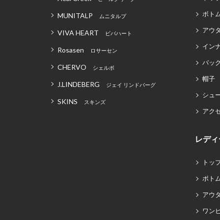
ボト
MUNITALP
ムニタルプ
アウ
VIVA HEART
ビバハート
イン
Rosasen
ロサーセン
バッグ
CHERVO
シェルボ
帽子
J.LINDEBERG
ジェイ リンドバーグ
シュ
SKINS
スキンズ
アク
レディ
トッ
ボト
アウ
ワン