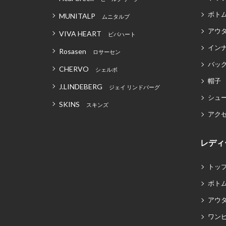
ボト
MUNITALP
ムニタルプ
アウ
VIVA HEART
ビバハート
イン
Rosasen
ロサーセン
バッグ
CHERVO
シェルボ
帽子
J.LINDEBERG
ジェイ リンドバーグ
シュ
SKINS
スキンズ
アク
レディ
トッ
ボト
アウ
ワン