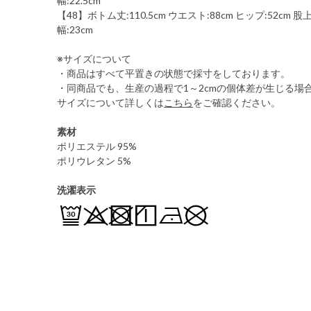
幅:22.5cm
【48】ボトム丈:110.5cm ウエスト:88cm ヒップ:52cm 股上:
幅:23cm
※サイズについて
・商品はすべて平置きの状態で採寸をしております。
・同商品でも、生産の過程で1～2cmの個体差が生じる場
サイズについて詳しくは
こちら
をご確認ください。
素材
ポリエステル 95%
ポリウレタン 5%
洗濯表示