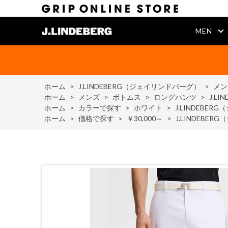
MEN
ホーム
>
J.LINDEBERG（ジェイリンドバーグ）
>
メン
ホーム
>
メンズ
>
ボトムス
>
ロングパンツ
>
J.LI
ホーム
>
カラーで探す
>
ホワイト
>
J.LINDEBERG
ホーム
>
価格で探す
>
￥30,000～
>
J.LINDEBERG