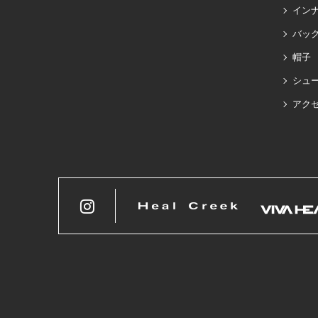
イン
バッグ
帽子
シュ
アク