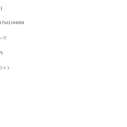
込）
17561144004
ンズ
/S
ワイト