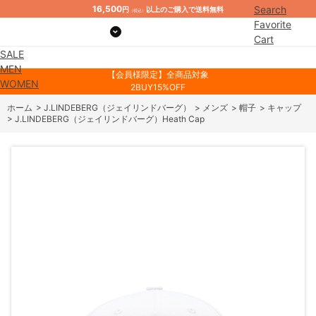
16,500
Search
円
以上のご購入で送料無料
（税込）
Favorite
Cart
SALE
Mypage
MEN
【会員様限定】全商品対象
WOMEN
2BUY15%OFF
ホーム
>
J.LINDEBERG（ジェイリンドバーグ）
>
メンズ
>
帽子
>
キャップ
>
J.LINDEBERG（ジェイリンドバーグ）Heath Cap